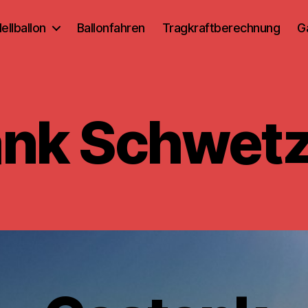
ellballon
Ballonfahren
Tragkraftberechnung
G
nk Schwet