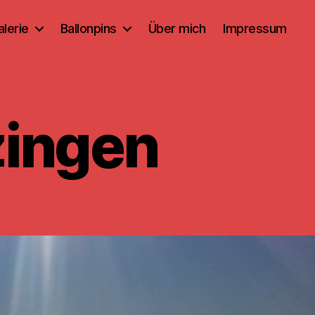
alerie
Ballonpins
Über mich
Impressum
zingen