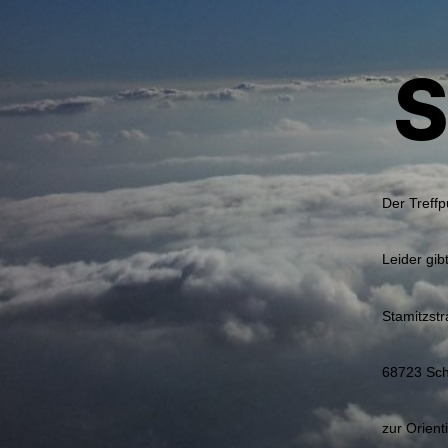
S
Der Treffp
Leider gi
Stamitzst
68723 Sch
zur Orient