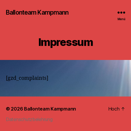
Ballonteam Kampmann
Menü
Impressum
[gzd_complaints]
© 2026
Ballonteam Kampmann
Hoch
↑
Datenschutzbelehrung