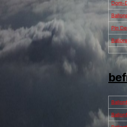
Dom-D
Ballon
Pin De
Ballon
bef
Ballon
Ballon