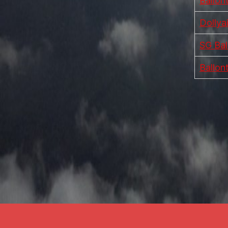
Ballon
Dollya
SG Bal
Ballon