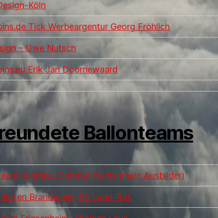
esign-Köln
pins.de Tick Werbeargentur Georg Fröhlich
sign – Uwe Nutsch
pins.eu Erik Jan Doornewaard
reundete Ballonteams
team Kurpfalz, Dietmar Fuchs (mein Ausbilder)
fahrten Brandmeier, St. Leon-Rot