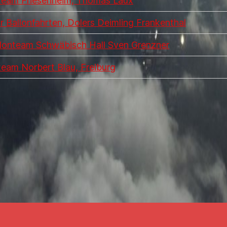
team Friesenheim, Thomas Laux
ir Ballonfahrten, Dolers Deimling Frankenthal
lonteam Schwäbisch Hall Sven Grenzner
team Norbert Blau, Freiburg