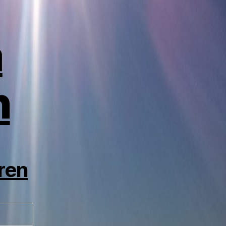
a
n
ren