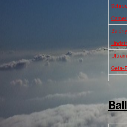
Schroed
Camero
Balóny
Lindst
Ultram
Gefa-Fl
Bal