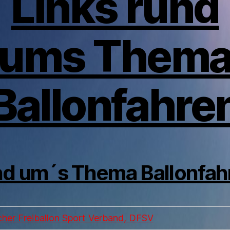
Links rund
ums Them
Ballonfahre
d um´s Thema Ballonfah
her Freiballon Sport Verband, DFSV