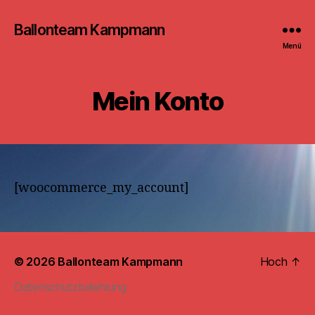
Ballonteam Kampmann
Menü
Mein Konto
[woocommerce_my_account]
© 2026
Ballonteam Kampmann
Hoch
↑
Datenschutzbelehrung