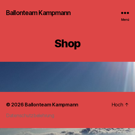
Ballonteam Kampmann
Menü
Shop
© 2026
Ballonteam Kampmann
Hoch
↑
Datenschutzbelehrung