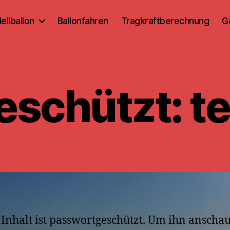
ellballon
Ballonfahren
Tragkraftberechnung
G
eschützt: te
 Inhalt ist passwortgeschützt. Um ihn anscha