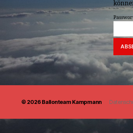
können
Passwor
© 2026
Ballonteam Kampmann
Datensch