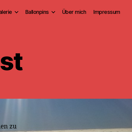
alerie
Ballonpins
Über mich
Impressum
st
uen zu