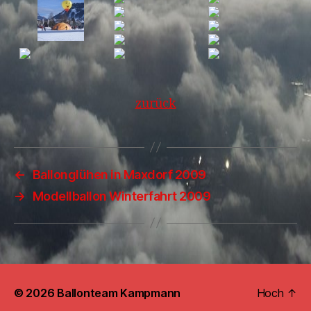
zurück
←
Ballonglühen in Maxdorf 2009
→
Modellballon Winterfahrt 2009
© 2026
Ballonteam Kampmann
Hoch
↑