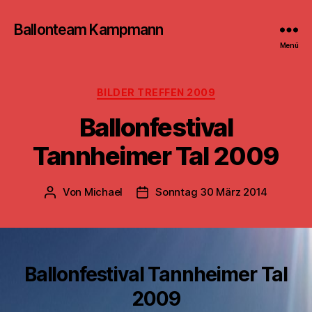
Ballonteam Kampmann
Menü
Kategorien
BILDER TREFFEN 2009
Ballonfestival
Tannheimer Tal 2009
Von
Michael
Sonntag 30 März 2014
Beitragsautor
Beitragsdatum
Ballonfestival Tannheimer Tal
2009