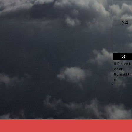
24
31
8 Plätze fr
oder
Romantikf
rt