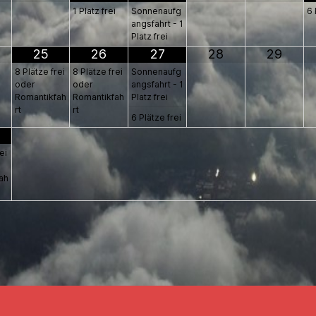
1 Platz frei
Sonnenaufg
6 
angsfahrt - 1
Platz frei
25
26
27
28
29
8 Plätze frei
8 Plätze frei
Sonnenaufg
oder
oder
angsfahrt - 1
Romantikfah
Romantikfah
Platz frei
rt
rt
6 Plätze frei
ei
ah