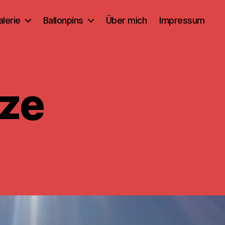
alerie
Ballonpins
Über mich
Impressum
tze