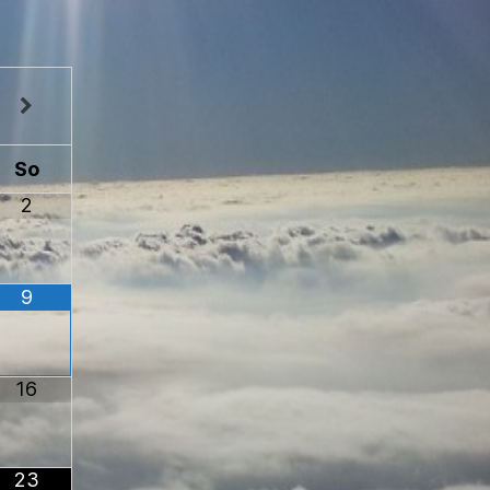
So
2
9
16
23