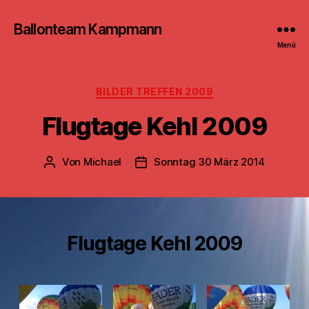
Ballonteam Kampmann
Menü
Kategorien
BILDER TREFFEN 2009
Flugtage Kehl 2009
Von
Michael
Sonntag 30 März 2014
Beitragsautor
Beitragsdatum
Flugtage Kehl 2009