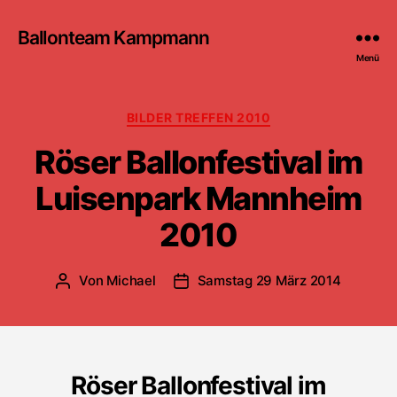
Ballonteam Kampmann
Menü
Kategorien
BILDER TREFFEN 2010
Röser Ballonfestival im
Luisenpark Mannheim
2010
Von
Michael
Samstag 29 März 2014
Beitragsautor
Beitragsdatum
Röser Ballonfestival im