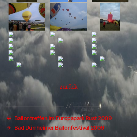
zurück
←
Ballontreffen im Europapark Rust 2009
→
Bad Dürrheimer Ballonfestival 2009