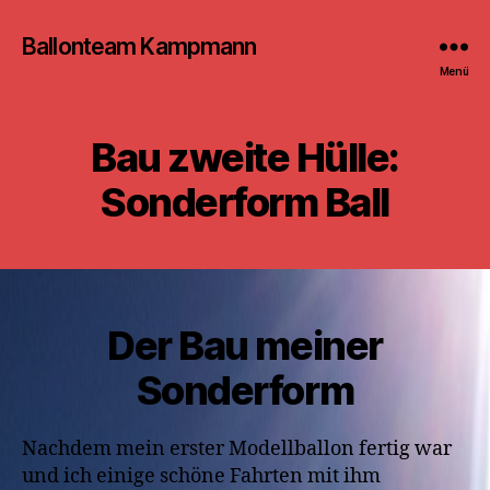
Ballonteam Kampmann
Menü
Bau zweite Hülle:
Sonderform Ball
Der Bau meiner
Sonderform
Nachdem mein erster Modellballon fertig war
und ich einige schöne Fahrten mit ihm