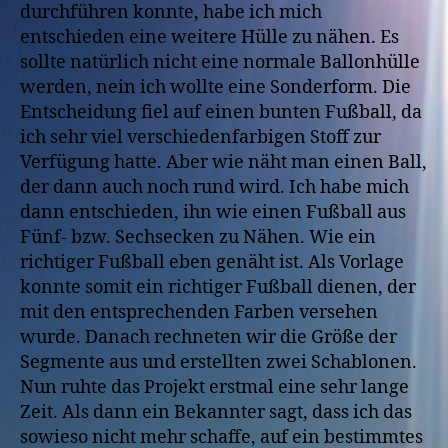
durchführen konnte, habe ich mich
entschieden eine weitere Hülle zu nähen. Es
sollte natürlich nicht eine normale Ballonhülle
werden, nein ich wollte eine Sonderform. Die
Entscheidung fiel auf einen bunten Fußball, da
ich sehr viel verschiedenfarbigen Stoff zur
Verfügung hatte. Aber wie näht man einen Ball,
der dann auch noch rund wird. Ich habe mich
dann entschieden, ihn wie einen Fußball aus
Fünf- bzw. Sechsecken zu Nähen. Wie ein
richtiger Fußball eben genäht ist. Als Vorlage
konnte somit ein richtiger Fußball dienen, der
mit den entsprechenden Farben versehen
wurde. Danach rechneten wir die Größe der
Segmente aus und erstellten zwei Schablonen.
Nun ruhte das Projekt erstmal eine sehr lange
Zeit. Als dann ein Bekannter sagt, dass ich das
sowieso nicht mehr schaffe, auf ein bestimmtes