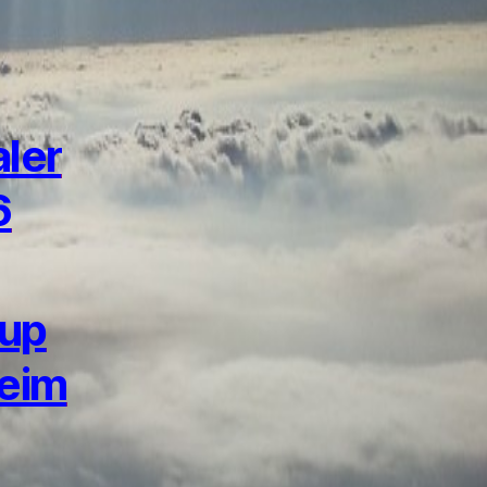
aler
6
Cup
heim