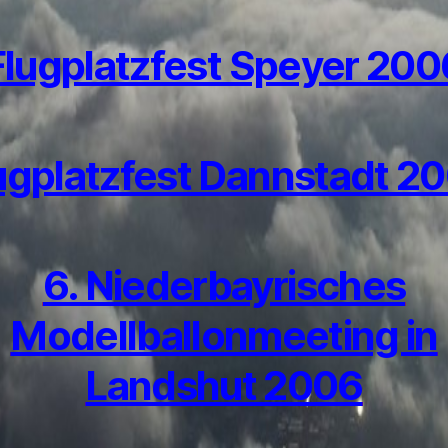
Flugplatzfest Speyer 200
ugplatzfest Dannstadt 2
6. Niederbayrisches
Modellballonmeeting in
Landshut 2006