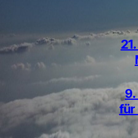
21.
9.
für