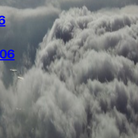
6
006