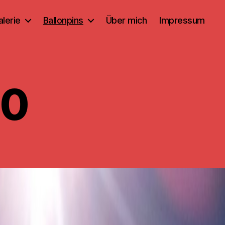
alerie
Ballonpins
Über mich
Impressum
80