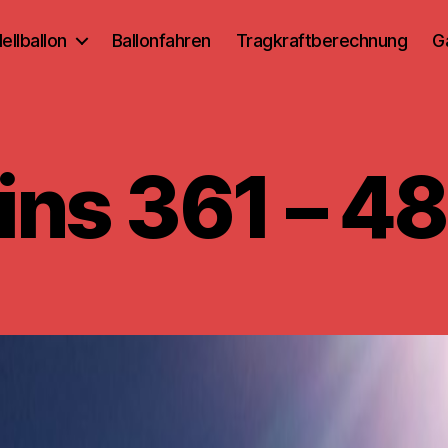
ellballon
Ballonfahren
Tragkraftberechnung
G
ins 361 – 4