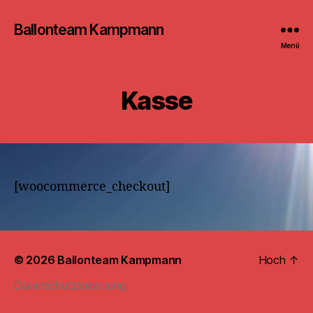
Ballonteam Kampmann
Menü
Kasse
[woocommerce_checkout]
© 2026
Ballonteam Kampmann
Hoch
↑
Datenschutzbelehrung