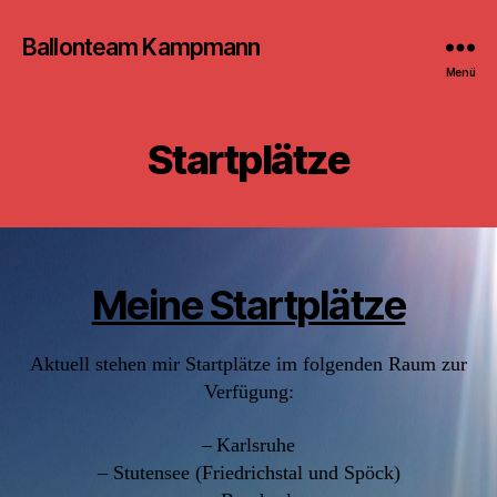
Ballonteam Kampmann
Menü
Startplätze
Meine Startplätze
Aktuell stehen mir Startplätze im folgenden Raum zur
Verfügung:
–
Karlsruhe
– Stutensee (Friedrichstal und Spöck)