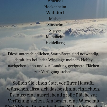
– Bruchsal
– Hockenheim
Walldorf
–
– Malsch
– Sinsheim
– Speyer
–
Mannheim
– Heidelberg
Diese unterschiedlichen Startplätzes sind notwendig,
damit ich bei jeder Windlage meinem Hobby
nachgehen kann und zur Landung geeignete Flächen
zur Verfügung stehen.
Sollten Sie einen Start vor Ihrer Haustür
wünschen, lässt sich das bestimmt einrichten.
Es muss eine ausreichend große Fläche zur
Verfügung stehen. Am besten eine Wiese mit