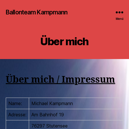
Ballonteam Kampmann
Menü
Über mich
Über mich / Impressum
Name:
Michael Kampmann
Adresse:
Am Bahnhof 19
76297 Stutensee