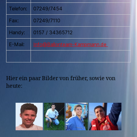
Telefon:
07249/7454
Fax:
07249/7110
Handy:
0157 / 34365712
E-Mail:
Info@Ballonteam-Kampmann.de
Hier ein paar Bilder von früher, sowie von
heute: