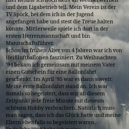
Hier nehme ich noch aktiv an Wettberwerben
und dem Ligabetrieb teil. Mein Verein ist der
TV Spöck, bei dem ich in der Jugend
angefangen habe und stest die Treue halten
konnte. Mittlerweile spiele ich dort in der
ersten Herrenmannschaft und bin
Mannschaftsführer.
Schon im frühen Alter von 4 Jahren war ich von
Heißluftballonen fasziniert. Zu Weihnachten
’94 bekam ich gemeinsam mit meinem Vater
einen Gutschein für eine Ballonfahrt
geschenkt. Im April ’95 war es dann soweit:
Meine erste Ballonfahrt stand an. Ich war
damals so begeistert, dass wir ab diesem
Zeitpunkt jede freie Minute mit diesesm
schönen Hobby verbrachten. Natürlich muss
man sagen, dass ich das Glück hatte und meine
Eltern ebenfalls so begeistert waren.