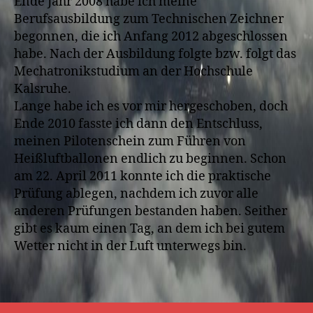
Ende Jahr 2008 habe ich meine
Berufsausbildung zum Technischen Zeichner
begonnen, die ich Anfang 2012 abgeschlossen
habe. Nach der Ausbildung folgte bzw. folgt das
Mechatronikstudium an der Hochschule
Kalsruhe.
Lange habe ich es vor mir hergeschoben, doch
Ende 2010 fasste ich dann den Entschluss,
meinen Pilotenschein zum Führen von
Heißluftballonen endlich zu beginnen. Schon
am 22. April 2011 konnte ich die praktische
Prüfung ablegen, nachdem ich zuvor alle
anderen Prüfungen bestanden haben. Seither
gibt es kaum einen Tag, an dem ich bei gutem
Wetter nicht in der Luft unterwegs bin.