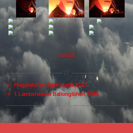
zurück
←
Flugplatzfest Dannstadt 2010
→
1. Lambsheimer Ballonglühen 2010