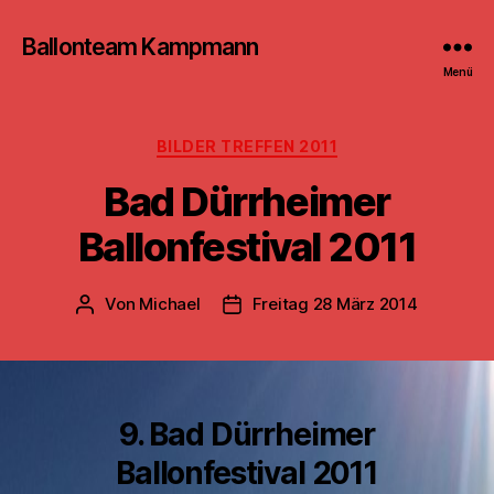
Ballonteam Kampmann
Menü
Kategorien
BILDER TREFFEN 2011
Bad Dürrheimer
Ballonfestival 2011
Von
Michael
Freitag 28 März 2014
Beitragsautor
Beitragsdatum
9. Bad Dürrheimer
Ballonfestival 2011