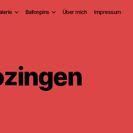
alerie
Ballonpins
Über mich
Impressum
ozingen