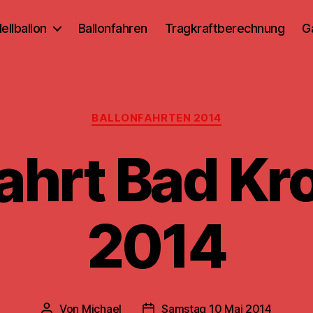
ellballon
Ballonfahren
Tragkraftberechnung
G
Kategorien
BALLONFAHRTEN 2014
fahrt Bad Kr
2014
Von
Michael
Samstag 10 Mai 2014
Beitragsautor
Beitragsdatum