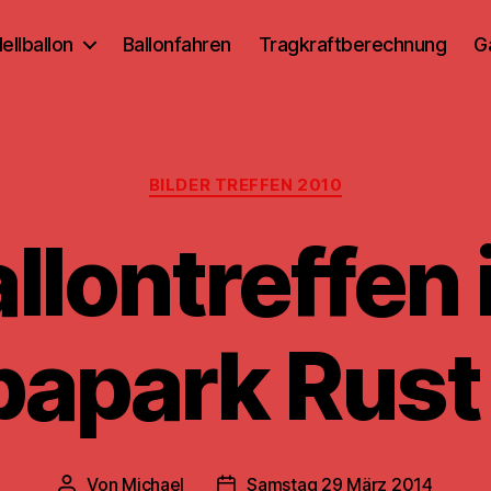
ellballon
Ballonfahren
Tragkraftberechnung
G
Kategorien
BILDER TREFFEN 2010
llontreffen
papark Rust
Von
Michael
Samstag 29 März 2014
Beitragsautor
Beitragsdatum