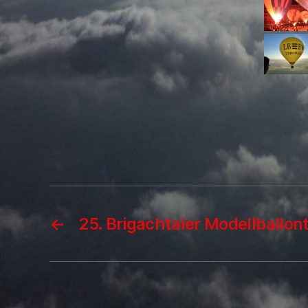
←
25. Brigachtaler Modellballon