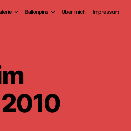
alerie
Ballonpins
Über mich
Impressum
 im
 2010