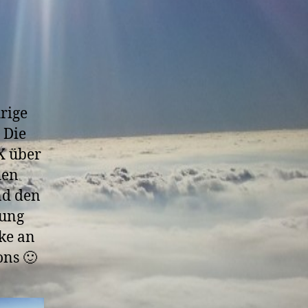
rige
 Die
X über
hen
nd den
dung
ke an
ons 🙂