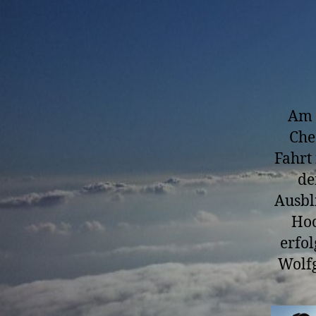
Am 
Che
Fahrt
de
Ausbl
Hoc
erfo
Wolfg