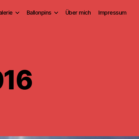
alerie
Ballonpins
Über mich
Impressum
016