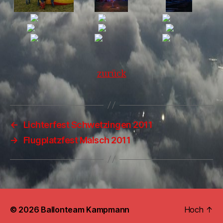
zurück
←
Lichterfest Schwetzingen 2011
→
Flugplatzfest Malsch 2011
© 2026
Ballonteam Kampmann
Hoch
↑