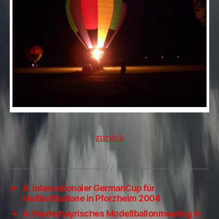
zurück
←
8. internationaler GermanCup für
Heißluftballone in Pforzheim 2004
→
4. Niederbayrisches Modellballonmeeting in