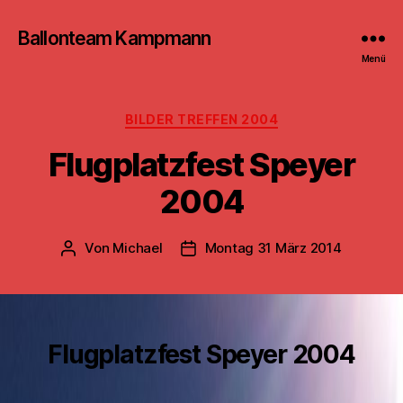
Ballonteam Kampmann
Menü
Kategorien
BILDER TREFFEN 2004
Flugplatzfest Speyer
2004
Von
Michael
Montag 31 März 2014
Beitragsautor
Beitragsdatum
Flugplatzfest Speyer 2004