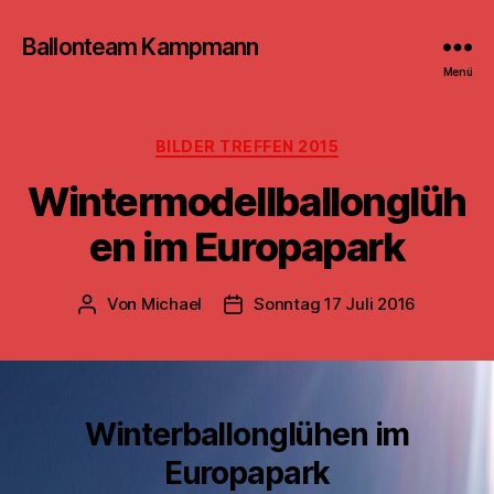
Ballonteam Kampmann
Menü
Kategorien
BILDER TREFFEN 2015
Wintermodellballonglüh
en im Europapark
Von
Michael
Sonntag 17 Juli 2016
Beitragsautor
Beitragsdatum
Winterballonglühen im
Europapark