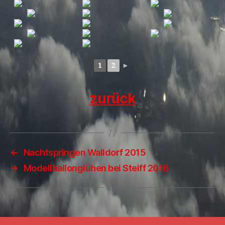
1
2
►
zurück
←
Nachtspringen Walldorf 2015
→
Modellballonglühen bei Steiff 2016