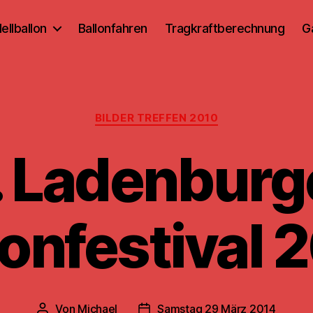
ellballon
Ballonfahren
Tragkraftberechnung
G
Kategorien
BILDER TREFFEN 2010
. Ladenburg
lonfestival 
Von
Michael
Samstag 29 März 2014
Beitragsautor
Beitragsdatum