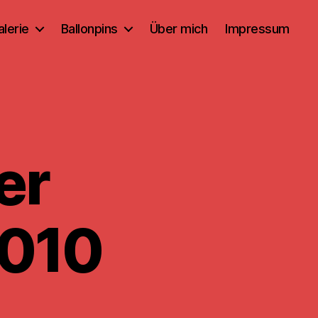
alerie
Ballonpins
Über mich
Impressum
er
2010