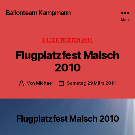
Ballonteam Kampmann
Menü
Kategorien
BILDER TREFFEN 2010
Flugplatzfest Malsch
2010
Von
Michael
Samstag 29 März 2014
Beitragsautor
Beitragsdatum
Flugplatzfest Malsch 2010