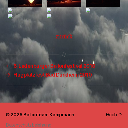
zurück
←
6. Ladenburger Ballonfestival 2010
→
Flugplatzfest Bad Dürkheim 2010
© 2026
Ballonteam Kampmann
Hoch
↑
Datenschutzbelehrung